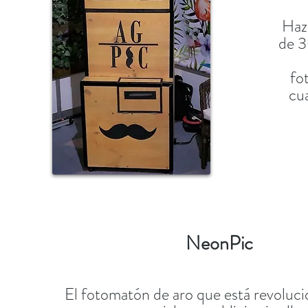
Haz
de 3
fo
cua
NeonPic
El fotomatón de aro que está revoluc