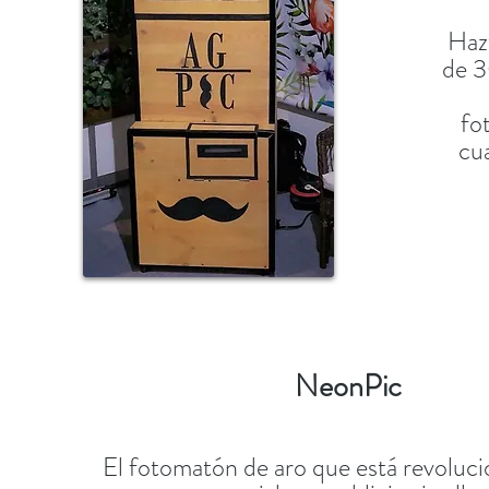
Haz
de 3
fo
cua
NeonPic
El fotomatón de aro que está revoluc